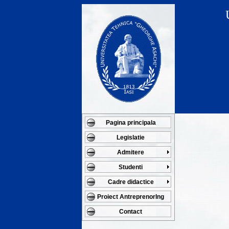
Pagina principala
Legislatie
Admitere
Studenti
Cadre didactice
Proiect AntreprenorIng
Contact